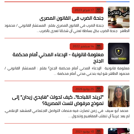
17 فبراير 2023
جنحة الضرب في القانون المصري
جنحة الضرب في القانون المصري بقلم : المستشار القانوني / محمود
الطاهر جنحة الضرب بكل بساطة تعني أن شخصًا تعدى بالضرب…
14 سبتمبر 2022
معلومة قانونية - الإدعاء المدني أمام محكمة
الجنح
معلومة قانونية الإدعاء المدني أمام محكمة الجنح؟ بقلم : المستشار القانوني /
محمود الطاهر هو ليه بندعي مدني أمام محكمة …
25 يوليو 2026
​"تريند القباحة".. كيف تحولت "هايدي زيدان" إلى
نموذج مرفوض للست المصرية؟
​ محمد أبو سيف ​في زمن تصدّرت فيه منصات التواصل الاجتماعي المشهد الإعلامي،
لم يعد غريباً أن تنقلب المفاهيم وتتحول …
10 يونيو 2021