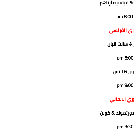
& فيتسيه آرناهم
8:00 pm
ري الفرنسي
 & سانت اتيان
5:00 pm
ون & لاتس
9:00 pm
ري الالماني
دورتموند & كولن
3:30 pm