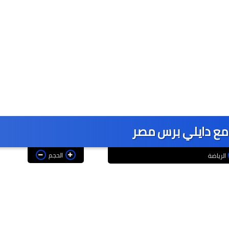
م مع دايلي برس مصر
الحجم
الرياضة