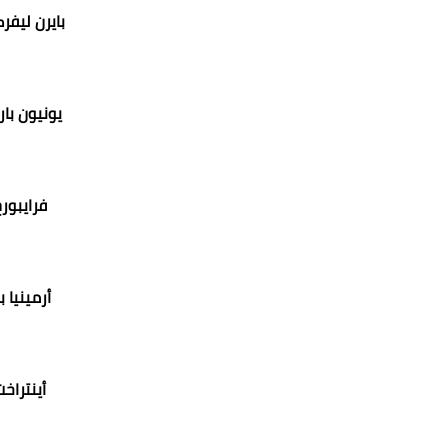
بايرن ليف
يونيون بار
فرايبور
أرمينيا 
أينتراخ