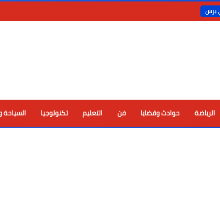
ي برس
الرياضة
حوادث وقضايا
فن
التعليم
تكنولوجيا
السياحة و