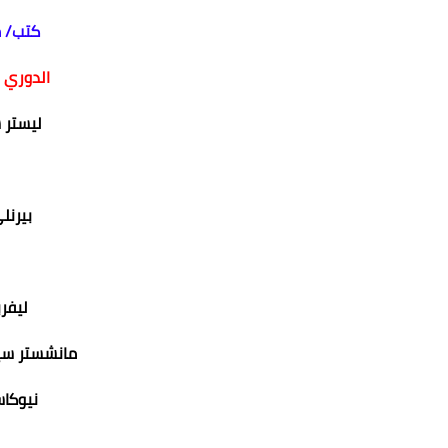
كتب/ 
الدوري ا
ليستر 
بيرنل
ليفر
مانشستر سي
نيوكا