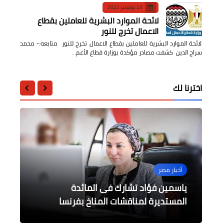
23 نوفمبر 2022
لائحة الموارد البشرية للعاملين بقطاع
الاعمال تخرج للنور
لائحة الموارد البشرية للعاملين بقطاع الاعمال تخرج للنور متابعه:- محمد
سراج الدين كشفت مصادر مؤكدة بوزارة قطاع الأعم…
اخترنا لك
أخبار مصر
الصحة
جامعات
محافظات
أخبار مصر
جلسة نقاشية على هامش مؤتمر
ياسمين فؤاد تشارك فى المائدة
الهجان يقوم بجولة بحي غرب شبرا
معرض للكتاب بكلية الفنون الجميلة
لأول مرة بمستشفى دكرنس تشغيل
سيراويك حول أهمية الشراكة فى التحول
الطاقى
جامعة حلوان بالزمالك
المستديرة لمناقشات المناخ بفرنسا
لمتابعة المشروعات الجاري تنفيذها
تجريبي لوحدة مناظير الجهاز الهضمي