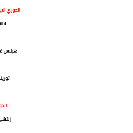
الدوري الا
اتال
هيلاس في
تورين
الدو
إلتشي