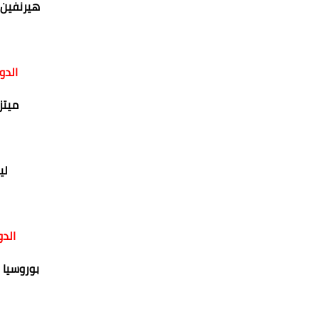
هيرنفين 
الدو
ميتز
لي
الدو
بوروسيا 