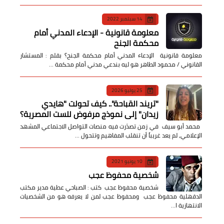
14 سبتمبر 2022
معلومة قانونية - الإدعاء المدني أمام
محكمة الجنح
معلومة قانونية الإدعاء المدني أمام محكمة الجنح؟ بقلم : المستشار
القانوني / محمود الطاهر هو ليه بندعي مدني أمام محكمة …
25 يوليو 2026
​"تريند القباحة".. كيف تحولت "هايدي
زيدان" إلى نموذج مرفوض للست المصرية؟
​ محمد أبو سيف ​في زمن تصدّرت فيه منصات التواصل الاجتماعي المشهد
الإعلامي، لم يعد غريباً أن تنقلب المفاهيم وتتحول …
10 يونيو 2021
شخصية محفوظ عجب
شخصية محفوظ عجب كتب : الصباحي عطية مدير مكتب
الدقهلية محفوظ عجب ومحفوظ عجب لمن لا يعرفه هو من الشخصيات
الانتهازية ا…