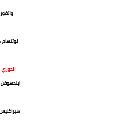
واتفور
توتنهام &
الدوري ا
ايندهوفن 
هيراكليس 