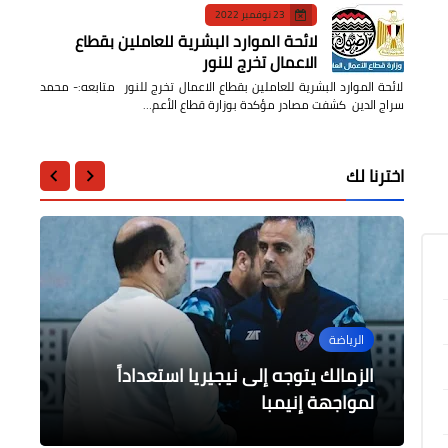
23 نوفمبر 2022
لائحة الموارد البشرية للعاملين بقطاع
الاعمال تخرج للنور
لائحة الموارد البشرية للعاملين بقطاع الاعمال تخرج للنور متابعه:- محمد
سراج الدين كشفت مصادر مؤكدة بوزارة قطاع الأعم…
اخترنا لك
عاجل
الرياضة
الرياضة
أخبار مصر
الرأى
تأخر بعثة فريق مازيمبي بالعاصمة
عاجل : زلزال يضرب الولايات المتحدة
الرئيس السيسي يلتقي جلالة الملك
الزمالك يتوجه إلى نيجيريا استعداداً
كينشاسا
الأمريكية
لمواجهة إنيمبا
"فريدريك العاشر" ملك الدنمارك
الغربة بين أحلام الهجرة وواقع التحديات