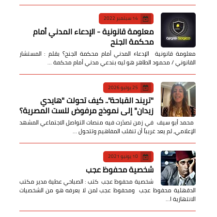
14 سبتمبر 2022
معلومة قانونية - الإدعاء المدني أمام
محكمة الجنح
معلومة قانونية الإدعاء المدني أمام محكمة الجنح؟ بقلم : المستشار
القانوني / محمود الطاهر هو ليه بندعي مدني أمام محكمة …
25 يوليو 2026
​"تريند القباحة".. كيف تحولت "هايدي
زيدان" إلى نموذج مرفوض للست المصرية؟
​ محمد أبو سيف ​في زمن تصدّرت فيه منصات التواصل الاجتماعي المشهد
الإعلامي، لم يعد غريباً أن تنقلب المفاهيم وتتحول …
10 يونيو 2021
شخصية محفوظ عجب
شخصية محفوظ عجب كتب : الصباحي عطية مدير مكتب
الدقهلية محفوظ عجب ومحفوظ عجب لمن لا يعرفه هو من الشخصيات
الانتهازية ا…