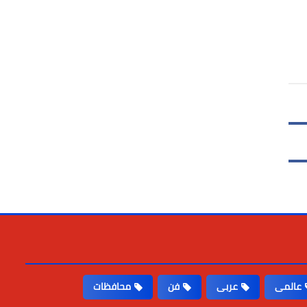
عالمى
عربى
فن
محافظات