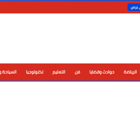
ي برس
الرياضة
حوادث وقضايا
فن
التعليم
تكنولوجيا
السياحة و