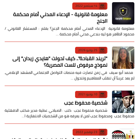
14 سبتمبر 2022
معلومة قانونية - الإدعاء المدني أمام محكمة
الجنح
معلومة قانونية الإدعاء المدني أمام محكمة الجنح؟ بقلم : المستشار القانوني /
محمود الطاهر هو ليه بندعي مدني أمام محكمة …
25 يوليو 2026
​"تريند القباحة".. كيف تحولت "هايدي زيدان" إلى
نموذج مرفوض للست المصرية؟
​ محمد أبو سيف ​في زمن تصدّرت فيه منصات التواصل الاجتماعي المشهد الإعلامي،
لم يعد غريباً أن تنقلب المفاهيم وتتحول …
10 يونيو 2021
شخصية محفوظ عجب
شخصية محفوظ عجب كتب : الصباحي عطية مدير مكتب الدقهلية
محفوظ عجب ومحفوظ عجب لمن لا يعرفه هو من الشخصيات الانتهازية ا…
23 نوفمبر 2022