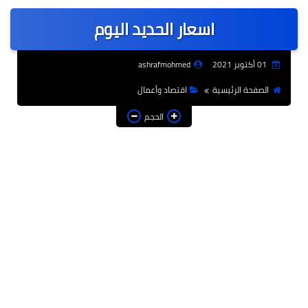
عربى
اسعار الحديد اليوم
عالمى
الرياضة
01 أكتوبر 2021
ashrafmohmed
حوادث وقضايا
الصفحة الرئيسية
اقتصاد وأعمال
فن
الحجم
التعليم
تكنولوجيا
السياحة والفنادق