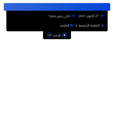
عربى
عالمى
27 أكتوبر 2021
دايلي برس مصر٢
الرياضة
الصفحة الرئيسية
التعليم
حوادث وقضايا
الحجم
فن
التعليم
تكنولوجيا
السياحة والفنادق