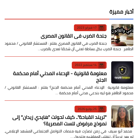
أخبار مميزة
17 فبراير 2023
جنحة الضرب في القانون المصري
جنحة الضرب في القانون المصري بقلم : المستشار القانوني / محمود
الطاهر جنحة الضرب بكل بساطة تعني أن شخصًا تعدى بالضرب…
14 سبتمبر 2022
معلومة قانونية - الإدعاء المدني أمام محكمة
الجنح
معلومة قانونية الإدعاء المدني أمام محكمة الجنح؟ بقلم : المستشار القانوني /
محمود الطاهر هو ليه بندعي مدني أمام محكمة …
25 يوليو 2026
​"تريند القباحة".. كيف تحولت "هايدي زيدان" إلى
نموذج مرفوض للست المصرية؟
​ محمد أبو سيف ​في زمن تصدّرت فيه منصات التواصل الاجتماعي المشهد الإعلامي،
لم يعد غريباً أن تنقلب المفاهيم وتتحول …