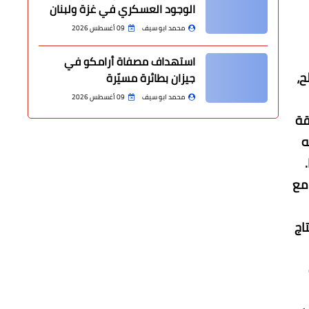
الوجود العسكري في غزة ولبنان
محمد ابو سيف
09 أغسطس 2026
استهداف مصفاة أرامكو في
الحدوتة بطولة: صلاح عبد الله، عايدة رياض، محمود البزاوي، لبنى ونس، مدير انتاج رامي نبيل، مدير ادارة الانتاج فؤاد صالح، 
جيزان بطائرة مسيّرة
محمد ابو سيف
09 أغسطس 2026
وصرح سيف يحيى انه يشارك للمرة الرابعة ضمن هذه المسلسل الضخم وهذه المرة يجسد دور «علي» وهو شاب من طبقة 
فقيرة خريج كلية الهندسة ورغم فقره، وعمل امه لرعايته من خلال فتحها قهوة صغيرة داخل الحارة بعد وفاة ابيه لكنه 
 
واضاف سيف ان ظهوره كان مع الفنان القدير محمود البزاوي والذي جسد شخصية «عم نبيل» احد سكان الحارة ويشترك مع 
واعرب سيف عن سعادته برد فعل الجمهور خاصة وهي خطوة جديدة تضاف لمسيرته التمثيلية بجانب عمله في تنفيذ انتاج 
واشار سيف ان المخرج ايمن صقر كان المخرج المنفذ للمسلسل في جزئيه الاول والثاني، اما هذه الحدوتة تحديدا فهو 