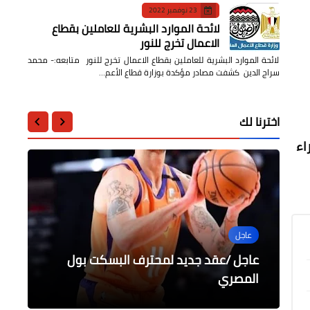
23 نوفمبر 2022
لائحة الموارد البشرية للعاملين بقطاع
الاعمال تخرج للنور
لائحة الموارد البشرية للعاملين بقطاع الاعمال تخرج للنور متابعه:- محمد
سراج الدين كشفت مصادر مؤكدة بوزارة قطاع الأعم…
اخترنا لك
شارك الفنان الشاب سيف يحيى في حدوتة جديدة بعنوان «هدف نبيل» من قصص الجزء الثاني للمسلسل الاجتماعي «وراء 
عاجل
التعليم
محافظات
أخبار مصر
أخبار مصر
وظائف خالية لأهالي القليوبية تابعة
استمرار الحملات المكثفة ضد الفساد
عاجل /عقد جديد لمحترف البسكت بول
رسالة السيسي تونس قادرة علي تجاوز
بدء إختبارات القدرات للطلاب الراغبين فى
المصري
بمدينة الرياض
الظروف و العقبات
لوزارة القوى العاملة
الالتحاق بكلية التمريض والمعهد الفني