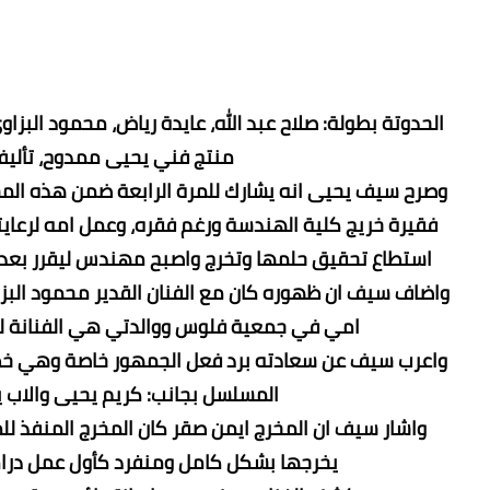
منتج فني يحيى ممدوح، تأليف
استطاع تحقيق حلمها وتخرج واصبح مهندس ليقرر بعدها 
امي في جمعية فلوس ووالدتي هي الفنانة لبنى 
المسلسل بجانب: كريم يحيى والاب 
يخرجها بشكل كامل ومنفرد كأول عمل درام