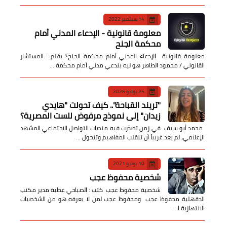
14 سبتمبر 2022
معلومة قانونية - الإدعاء المدني أمام
محكمة الجنح
معلومة قانونية الإدعاء المدني أمام محكمة الجنح؟ بقلم : المستشار
القانوني / محمود الطاهر هو ليه بندعي مدني أمام محكمة …
25 يوليو 2026
​"تريند القباحة".. كيف تحولت "هايدي
زيدان" إلى نموذج مرفوض للست المصرية؟
​ محمد أبو سيف ​في زمن تصدّرت فيه منصات التواصل الاجتماعي المشهد
الإعلامي، لم يعد غريباً أن تنقلب المفاهيم وتتحول …
10 يونيو 2021
شخصية محفوظ عجب
شخصية محفوظ عجب كتب : الصباحي عطية مدير مكتب
الدقهلية محفوظ عجب ومحفوظ عجب لمن لا يعرفه هو من الشخصيات
الانتهازية ا…