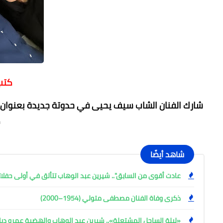
كتب 
ك
شاهد أيضًا
عادت أقوى من السابق".. شيرين عبد الوهاب تتألق في أولى حفلا
ذكرى وفاة الفنان مصطفى متولي (1954–2000)
«ليلة الساحل المشتعلة».. شيرين عبد الوهاب والهضبة عمرو ديا