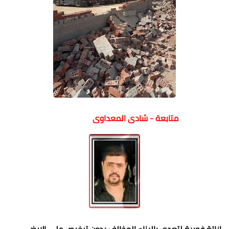
متابعة - شادى المعداوى
ازالة فورية لتعدى بالبناء المخالف بدون ترخيص علي الارض