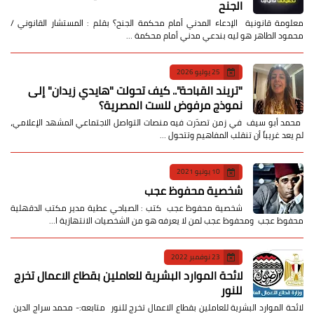
الجنح
معلومة قانونية الإدعاء المدني أمام محكمة الجنح؟ بقلم : المستشار القانوني /
محمود الطاهر هو ليه بندعي مدني أمام محكمة …
25 يوليو 2026
​"تريند القباحة".. كيف تحولت "هايدي زيدان" إلى
نموذج مرفوض للست المصرية؟
​ محمد أبو سيف ​في زمن تصدّرت فيه منصات التواصل الاجتماعي المشهد الإعلامي،
لم يعد غريباً أن تنقلب المفاهيم وتتحول …
10 يونيو 2021
شخصية محفوظ عجب
شخصية محفوظ عجب كتب : الصباحي عطية مدير مكتب الدقهلية
محفوظ عجب ومحفوظ عجب لمن لا يعرفه هو من الشخصيات الانتهازية ا…
23 نوفمبر 2022
لائحة الموارد البشرية للعاملين بقطاع الاعمال تخرج
للنور
لائحة الموارد البشرية للعاملين بقطاع الاعمال تخرج للنور متابعه:- محمد سراج الدين