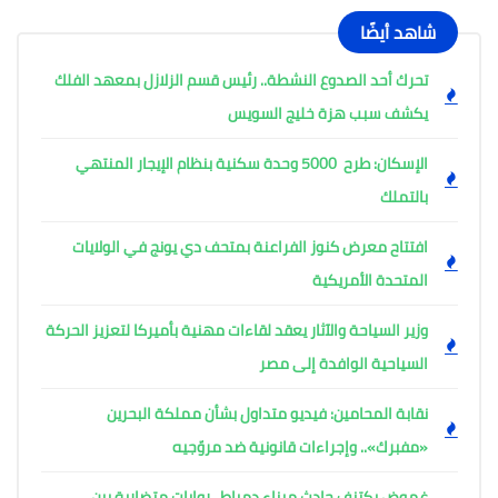
شاهد أيضًا
تحرك أحد الصدوع النشطة.. رئيس قسم الزلازل بمعهد الفلك
يكشف سبب هزة خليج السويس
الإسكان: طرح 5000 وحدة سكنية بنظام الإيجار المنتهي
بالتملك
افتتاح معرض كنوز الفراعنة بمتحف دي يونج في الولايات
المتحدة الأمريكية
وزير السياحة والآثار يعقد لقاءات مهنية بأميركا لتعزيز الحركة
السياحية الوافدة إلى مصر
نقابة المحامين: فيديو متداول بشأن مملكة البحرين
«مفبرك».. وإجراءات قانونية ضد مروّجيه
غموض يكتنف حادث ميناء دمياط.. روايات متضاربة بين