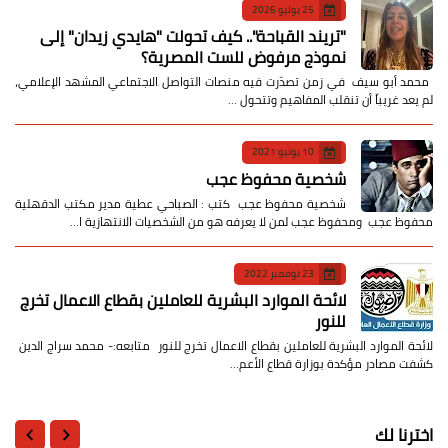
25 يوليو 2026
​"تريند القباحة".. كيف تحولت "هايدي زيدان" إلى
نموذج مرفوض للست المصرية؟
​ محمد أبو سيف ​في زمن تصدّرت فيه منصات التواصل الاجتماعي المشهد الإعلامي،
لم يعد غريباً أن تنقلب المفاهيم وتتحول …
10 يونيو 2021
شخصية محفوظ عجب
شخصية محفوظ عجب كتب : الصباحي عطية مدير مكتب الدقهلية
محفوظ عجب ومحفوظ عجب لمن لا يعرفه هو من الشخصيات الانتهازية ا…
23 نوفمبر 2022
لائحة الموارد البشرية للعاملين بقطاع الاعمال تخرج
للنور
لائحة الموارد البشرية للعاملين بقطاع الاعمال تخرج للنور متابعه:- محمد سراج الدين
كشفت مصادر مؤكدة بوزارة قطاع الأعم…
اخترنا لك