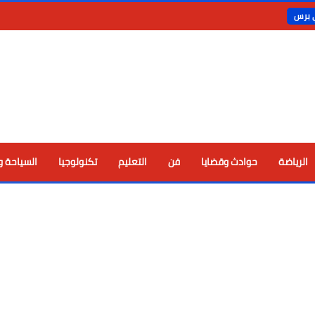
ي برس
الرياضة
حوادث وقضايا
فن
التعليم
تكنولوجيا
السياحة و