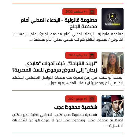
14 سبتمبر 2022
معلومة قانونية - الإدعاء المدني أمام
محكمة الجنح
معلومة قانونية الإدعاء المدني أمام محكمة الجنح؟ بقلم : المستشار
القانوني / محمود الطاهر هو ليه بندعي مدني أمام محكمة …
25 يوليو 2026
​"تريند القباحة".. كيف تحولت "هايدي
زيدان" إلى نموذج مرفوض للست المصرية؟
​ محمد أبو سيف ​في زمن تصدّرت فيه منصات التواصل الاجتماعي المشهد
الإعلامي، لم يعد غريباً أن تنقلب المفاهيم وتتحول …
10 يونيو 2021
شخصية محفوظ عجب
شخصية محفوظ عجب كتب : الصباحي عطية مدير مكتب
الدقهلية محفوظ عجب ومحفوظ عجب لمن لا يعرفه هو من الشخصيات
الانتهازية ا…