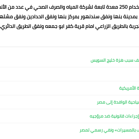
وأكد المهندس مصطفي مجاهد، أن تجربة المحاكاة تضمنت استخدام 250 معدة تابعة لشركة المياه والصرف الصحي في عدد من 
بمدينة بنها ونفق سندنهور بمركز بنها ونفق الحدادين ونفق مشته
ربة بالطريق الزراعي امام قرية كفر ابو جمعه ونفق الطريق الدائري.
كشف سبب هزة خليج السويس
 الأمريكية
لسياحية الوافدة إلى مصر
جراءات قانونية ضد مروّجيه
اف بالمسيرات» ونفي رسمي لمصر