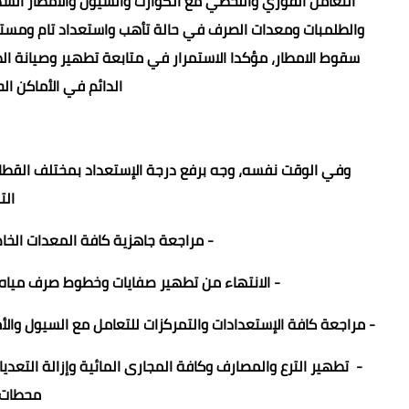
التعامل الفوري واللحظي مع الكوارث والسيول والأمطار الش
والطلمبات ومعدات الصرف في حالة تأهب واستعداد تام ومستمر
سقوط الامطار، مؤكدا الاستمرار في متابعة تطهير وصيانة الط
الدائم في الأماكن ا
وفي الوقت نفسه، وجه برفع درجة الإستعداد بمختلف القطاعات 
الت
- مراجعة جاهزية كافة المعدات الخاص
- الانتهاء من تطهير صفايات وخطوط صرف مياه ا
- مراجعة كافة الإستعدادات والتمركزات للتعامل مع السيول وال
- تطهير الترع والمصارف وكافة المجارى المائية وإزالة التعديا
محطات ا