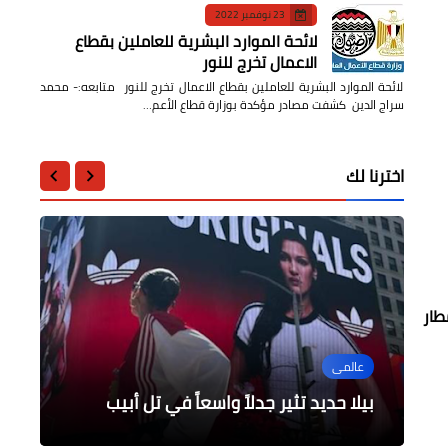
23 نوفمبر 2022
لائحة الموارد البشرية للعاملين بقطاع
الاعمال تخرج للنور
لائحة الموارد البشرية للعاملين بقطاع الاعمال تخرج للنور متابعه:- محمد
سراج الدين كشفت مصادر مؤكدة بوزارة قطاع الأعم…
اخترنا لك
طار
عربى
عربى
عالمى
عالمى
عالمى
الكويت: تأييد حكم الحبس ضد البلوجر
إرتفاع حصيلة ضحايا الصواعق الرعدية
بعد دعم بايدن لها لمواجهة ترامب من
بصنعاء
فاطمة المؤمن
هي كامالا هاريس
تمديد حظر التجوال في بنغلاديش
بيلا حديد تثير جدلاً واسعاً في تل أبيب