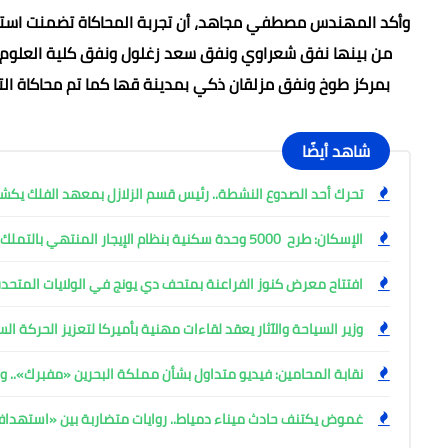
من بينها نفق شعراوي ونفق سعد زغلول ونفق كلية العلوم 
بمركز طوخ ونفق مزلقان ذكي بمدينة قها كما تم محاكاة التج
شاهد أيضًا
تحرك أحد الصدوع النشطة.. رئيس قسم الزلازل بمعهد الفلك ي
الإسكان: طرح 5000 وحدة سكنية بنظام الإيجار المنتهي بالتملك
افتتاح معرض كنوز الفراعنة بمتحف دي يونج في الولايات المتحدة
وزير السياحة والآثار يعقد لقاءات مهنية بأميركا لتعزيز الحركة ا
نقابة المحامين: فيديو متداول بشأن مملكة البحرين «مفبرك».. وإ
غموض يكتنف حادث ميناء دمياط.. روايات متضاربة بين «استهد