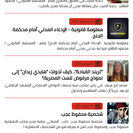
جنحة الضرب في القانون المصري بقلم : المستشار القانوني / محمود
الطاهر جنحة الضرب بكل بساطة تعني أن شخصًا تعدى بالضرب…
14 سبتمبر 2022
معلومة قانونية - الإدعاء المدني أمام محكمة
الجنح
معلومة قانونية الإدعاء المدني أمام محكمة الجنح؟ بقلم : المستشار القانوني /
محمود الطاهر هو ليه بندعي مدني أمام محكمة …
25 يوليو 2026
​"تريند القباحة".. كيف تحولت "هايدي زيدان" إلى
نموذج مرفوض للست المصرية؟
​ محمد أبو سيف ​في زمن تصدّرت فيه منصات التواصل الاجتماعي المشهد الإعلامي،
لم يعد غريباً أن تنقلب المفاهيم وتتحول …
10 يونيو 2021
شخصية محفوظ عجب
شخصية محفوظ عجب كتب : الصباحي عطية مدير مكتب الدقهلية
محفوظ عجب ومحفوظ عجب لمن لا يعرفه هو من الشخصيات الانتهازية ا…