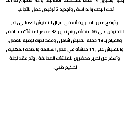
ودياً ، وتحويل 14 منها للمحكمة العمالية، و 42 شكوى مازالت
تحت البحث والدراسة ، وتجديد 2 ترخيص عمل للأجانب .
وأوضح مدير المديرية أنه فى مجال التفتيش العمالي ، تم
التفتيش على 66 منشأة ، وتم تحرير 32 محضر لمنشآت مخالفة ،
والقيام بـ 13 حملة تفتيش شامل ، وعقد ندوة توعية للعمال،
والتفتيش على 11 منشأة في مجال السلامة والصحة المهنية ،
وأسفر عن تحرير محضرين للمنشآت المخالفة ، وتم عقد لجنة
تحكيم طبي .