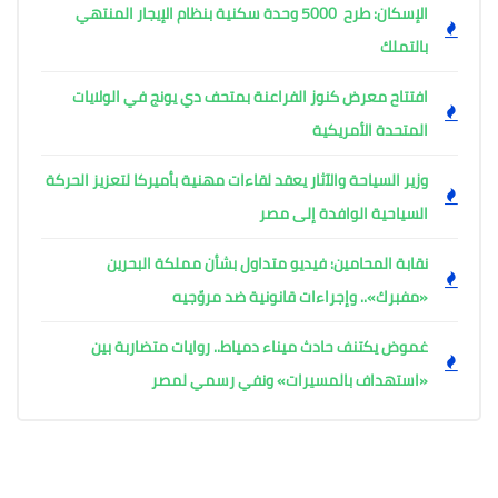
الإسكان: طرح 5000 وحدة سكنية بنظام الإيجار المنتهي
بالتملك
افتتاح معرض كنوز الفراعنة بمتحف دي يونج في الولايات
المتحدة الأمريكية
وزير السياحة والآثار يعقد لقاءات مهنية بأميركا لتعزيز الحركة
السياحية الوافدة إلى مصر
نقابة المحامين: فيديو متداول بشأن مملكة البحرين
«مفبرك».. وإجراءات قانونية ضد مروّجيه
غموض يكتنف حادث ميناء دمياط.. روايات متضاربة بين
«استهداف بالمسيرات» ونفي رسمي لمصر