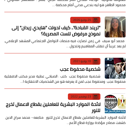
محمود الطاهر هو ليه بندعي مدني أمام محكمة …
25 يوليو 2026
​"تريند القباحة".. كيف تحولت "هايدي زيدان" إلى
نموذج مرفوض للست المصرية؟
​ محمد أبو سيف ​في زمن تصدّرت فيه منصات التواصل الاجتماعي المشهد الإعلامي،
لم يعد غريباً أن تنقلب المفاهيم وتتحول …
10 يونيو 2021
شخصية محفوظ عجب
شخصية محفوظ عجب كتب : الصباحي عطية مدير مكتب الدقهلية
محفوظ عجب ومحفوظ عجب لمن لا يعرفه هو من الشخصيات الانتهازية ا…
23 نوفمبر 2022
لائحة الموارد البشرية للعاملين بقطاع الاعمال تخرج
للنور
لائحة الموارد البشرية للعاملين بقطاع الاعمال تخرج للنور متابعه:- محمد سراج الدين
كشفت مصادر مؤكدة بوزارة قطاع الأعم…