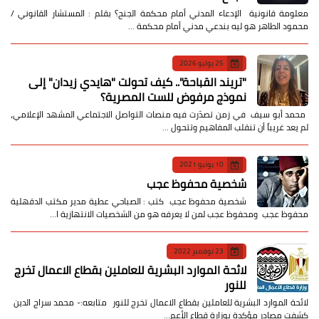
معلومة قانونية الإدعاء المدني أمام محكمة الجنح؟ بقلم : المستشار القانوني /
محمود الطاهر هو ليه بندعي مدني أمام محكمة …
25 يوليو 2026
​"تريند القباحة".. كيف تحولت "هايدي زيدان" إلى
نموذج مرفوض للست المصرية؟
​ محمد أبو سيف ​في زمن تصدّرت فيه منصات التواصل الاجتماعي المشهد الإعلامي،
لم يعد غريباً أن تنقلب المفاهيم وتتحول …
10 يونيو 2021
شخصية محفوظ عجب
شخصية محفوظ عجب كتب : الصباحي عطية مدير مكتب الدقهلية
محفوظ عجب ومحفوظ عجب لمن لا يعرفه هو من الشخصيات الانتهازية ا…
23 نوفمبر 2022
لائحة الموارد البشرية للعاملين بقطاع الاعمال تخرج
للنور
لائحة الموارد البشرية للعاملين بقطاع الاعمال تخرج للنور متابعه:- محمد سراج الدين
كشفت مصادر مؤكدة بوزارة قطاع الأعم…