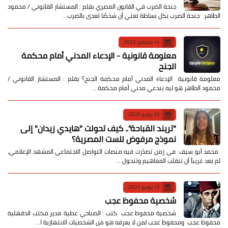
جنحة الضرب في القانون المصري بقلم : المستشار القانوني / محمود
الطاهر جنحة الضرب بكل بساطة تعني أن شخصًا تعدى بالضرب…
14 سبتمبر 2022
معلومة قانونية - الإدعاء المدني أمام محكمة
الجنح
معلومة قانونية الإدعاء المدني أمام محكمة الجنح؟ بقلم : المستشار القانوني /
محمود الطاهر هو ليه بندعي مدني أمام محكمة …
25 يوليو 2026
​"تريند القباحة".. كيف تحولت "هايدي زيدان" إلى
نموذج مرفوض للست المصرية؟
​ محمد أبو سيف ​في زمن تصدّرت فيه منصات التواصل الاجتماعي المشهد الإعلامي،
لم يعد غريباً أن تنقلب المفاهيم وتتحول …
10 يونيو 2021
شخصية محفوظ عجب
شخصية محفوظ عجب كتب : الصباحي عطية مدير مكتب الدقهلية
محفوظ عجب ومحفوظ عجب لمن لا يعرفه هو من الشخصيات الانتهازية ا…