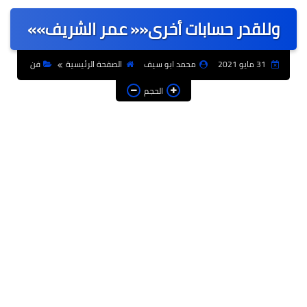
عربى
وللقدر حسابات أخرى«« عمر الشريف»»
عالمى
الرياضة
31 مايو 2021
محمد ابو سيف
الصفحة الرئيسية
فن
حوادث وقضايا
الحجم
فن
التعليم
تكنولوجيا
السياحة والفنادق