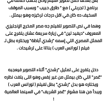
بس بعدها كمل تصوير الفيلم وكان بحسب كلامه في
برنامج ( تجربتي ) مع " طارق حبيب " وبسبب الموقف
السخيف ده كان في اقل درجات تركيزه وهو بيمثل .
وهما في نص التصوير للفيلم جه مصر المخرج الإنجليزي
المعروف "ديفيد لين" في زيارة سريعة عشان يتفرج على
الممثل المصري اللي إسمه "رشدي أباظة" ويختاره بطل لـ
فيلم ( لورانس العرب ) بناءًا على ترشيحات .
دخل يتفرج على تمثيل "رشدي" أثناء التصوير فيعجبه
"عُمر" اللي كان بيمثل من غير نِفس وهو اللى يلفت نظره
ويختاره هو بدل "رشدي" بطل لفيلم ( لورانس العرب )
ويبدأ من هنا مشوار "عُمر الشريف" في السينما العالمية
!