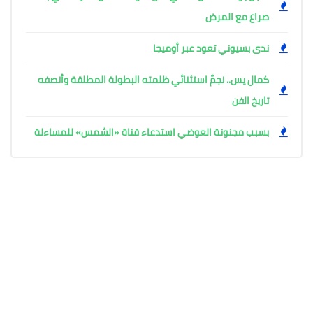
صراع مع المرض
ندى بسيوني تعود عبر أوميجا
كمال يس.. نجمٌ استثنائي ظلمته البطولة المطلقة وأنصفه
تاريخ الفن
بسبب مجنونة العوضي استدعاء قناة «الشمس» للمساءلة