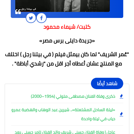
كتبت/ شيماء محمود
«جريدة دايلى برس مصر»
"عُمر الشريف" لما كان بيمثل فيلم ( في بيتنا رجل ) اختلف
مع المنتج عشان أعطاه أجر اقل من "رشدي أباظة" .
شاهد أيضًا
ذكرى وفاة الفنان مصطفى متولي (1954–2000)
«ليلة الساحل المشتعلة».. شيرين عبد الوهاب والهضبة عمرو
دياب في ليلة واحدة
عاجل | وفاة الفنان حسني شريف والد الفنان تامر حسني بعد