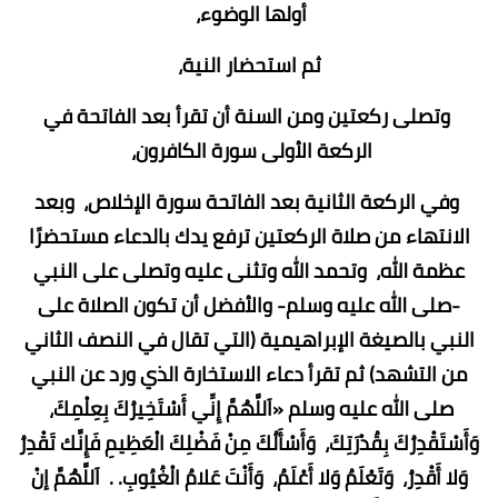
أولها الوضوء،
ثم استحضار النية،
وتصلى ركعتين ومن السنة أن تقرأ بعد الفاتحة في
الركعة الأولى سورة الكافرون،
وفي الركعة الثانية بعد الفاتحة سورة الإخلاص، وبعد
الانتهاء من صلاة الركعتين ترفع يدك بالدعاء مستحضرًا
عظمة الله، وتحمد الله وتثنى عليه وتصلى على النبي
-صلى الله عليه وسلم- والأفضل أن تكون الصلاة على
النبي بالصيغة الإبراهيمية (التي تقال في النصف الثاني
من التشهد) ثم تقرأ دعاء الاستخارة الذي ورد عن النبي
صلى الله عليه وسلم «اَللَّهُمَّ إِنِّي أَسْتَخِيرُكَ بِعِلْمِكَ،
وَأَسْتَقْدِرُكَ بِقُدْرَتِكَ، وَأَسْأَلُكَ مِنْ فَضْلِكَ الْعَظِيمِ فَإِنَّك تَقْدِرُ
وَلا أَقْدِرُ، وَتَعْلَمُ وَلا أَعْلَمُ، وَأَنْتَ عَلامُ الْغُيُوبِ. . اَللَّهُمَّ إنْ