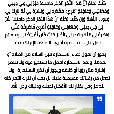
كُنْتَ تَعْلَمُ أَنَّ هَذَا الأَمْرَ (اذكر حاجتك) خَيْرٌ لِي فِي دِينِي
وَمَعَاشِي وَعَاقِبَةِ أَمْرِي؛ فَقْدَره لِي وَيَسِّرْهُ لِي ثُمَّ بَارِكْ لِي
فِيهِ. . اَللَّهُمَّ وَإِنْ كُنْتَ تَعْلَمُ أَنَّ هَذَا الأَمْرَ (اذكر حاجتك) شَرّ
لِي فِي دِينِي وَمَعَاشِي وَعَاقِبَةِ أَمْرِي فَاصْرِفْهُ عَنِّي
وَاصْرِفْنِي عَنْهُ واقدر لِي الْخَيْرَ حَيْثُ كَانَ ثُمَّ اِرْضَنِي بِهِ. » ثم
تصل على النبي مرة أخرى بالصيغة الإبراهيمية.
يجوز أن تقول دعاء الاستخارة قبل السلام من الصلاة أو
بعدها، وبعد الاستخارة افعل ما تستخير فيه ولا تنتظر
إشارة مثل رؤيا أو خلافه ويجوز أن تكرر الاستخارة، ولا
تجعل من رغباتك مهيمنة عليك بل يجب أن تترك الأمر كله
لله عز وجل يختار لك الأفضل لدينك ودنياك بإذن الله.