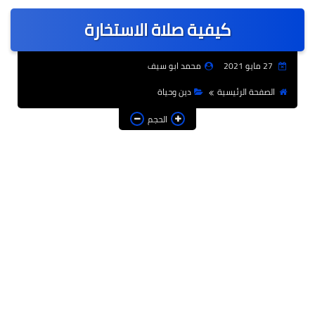
عربى
كيفية صلاة الاستخارة
عالمى
الرياضة
27 مايو 2021
محمد ابو سيف
حوادث وقضايا
الصفحة الرئيسية
دين وحياة
فن
الحجم
التعليم
تكنولوجيا
السياحة والفنادق