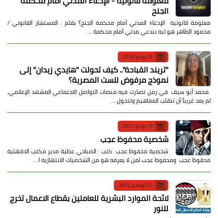
معلومة قانونية - الإدعاء المدني أمام محكمة
الجنح
معلومة قانونية الإدعاء المدني أمام محكمة الجنح؟ بقلم : المستشار القانوني /
محمود الطاهر هو ليه بندعي مدني أمام محكمة …
25 يوليو 2026
​"تريند القباحة".. كيف تحولت "هايدي زيدان" إلى
نموذج مرفوض للست المصرية؟
​ محمد أبو سيف ​في زمن تصدّرت فيه منصات التواصل الاجتماعي المشهد الإعلامي،
لم يعد غريباً أن تنقلب المفاهيم وتتحول …
10 يونيو 2021
شخصية محفوظ عجب
شخصية محفوظ عجب كتب : الصباحي عطية مدير مكتب الدقهلية
محفوظ عجب ومحفوظ عجب لمن لا يعرفه هو من الشخصيات الانتهازية ا…
23 نوفمبر 2022
لائحة الموارد البشرية للعاملين بقطاع الاعمال تخرج
للنور