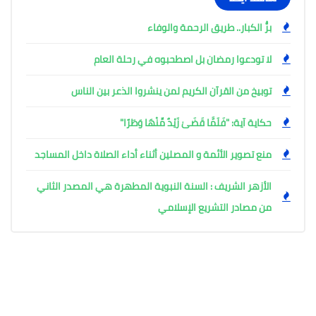
برُّ الكبار.. طريق الرحمة والوفاء
لا تودعوا رمضان بل اصطحبوه في رحلة العام
توبيخ من القرآن الكريم لمن ينشروا الذعر بين الناس
حكاية آية: "فَلَمَّا قَضَىٰ زَيْدٌ مِّنْهَا وَطَرًا"
منع تصوير الأئمة و المصلين أثناء أداء الصلاة داخل المساجد
الأزهر الشريف : السنة النبوية المطهرة هي المصدر الثاني
من مصادر التشريع الإسلامي