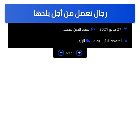
عربى
رجال تعمل من أجل بلدها
عالمى
الرياضة
27 مايو 2021
عماد الدين محمد
حوادث وقضايا
الصفحة الرئيسية
الرأى
فن
الحجم
التعليم
تكنولوجيا
السياحة والفنادق