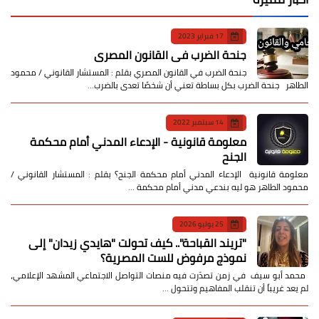
17 فبراير 2023
جنحة الضرب في القانون المصري
جنحة الضرب في القانون المصري بقلم : المستشار القانوني / محمود
الطاهر جنحة الضرب بكل بساطة تعني أن شخصًا تعدى بالضرب…
14 سبتمبر 2022
معلومة قانونية - الإدعاء المدني أمام محكمة
الجنح
معلومة قانونية الإدعاء المدني أمام محكمة الجنح؟ بقلم : المستشار القانوني /
محمود الطاهر هو ليه بندعي مدني أمام محكمة …
25 يوليو 2026
​"تريند القباحة".. كيف تحولت "هايدي زيدان" إلى
نموذج مرفوض للست المصرية؟
​ محمد أبو سيف ​في زمن تصدّرت فيه منصات التواصل الاجتماعي المشهد الإعلامي،
لم يعد غريباً أن تنقلب المفاهيم وتتحول …