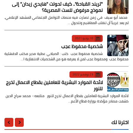
​"تريند القباحة".. كيف تحولت "هايدي زيدان" إلى
نموذج مرفوض للست المصرية؟
​ محمد أبو سيف ​في زمن تصدّرت فيه منصات التواصل الاجتماعي المشهد الإعلامي،
لم يعد غريباً أن تنقلب المفاهيم وتتحول …
10 يونيو 2021
شخصية محفوظ عجب
شخصية محفوظ عجب كتب : الصباحي عطية مدير مكتب الدقهلية
محفوظ عجب ومحفوظ عجب لمن لا يعرفه هو من الشخصيات الانتهازية ا…
23 نوفمبر 2022
لائحة الموارد البشرية للعاملين بقطاع الاعمال تخرج
للنور
لائحة الموارد البشرية للعاملين بقطاع الاعمال تخرج للنور متابعه:- محمد سراج الدين
كشفت مصادر مؤكدة بوزارة قطاع الأعم…
اخترنا لك